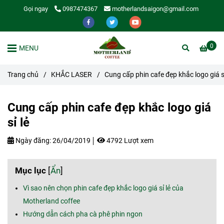
Gọi ngay
0987474367
motherlandsaigon@gmail.com
0
MENU
Trang chủ
/
KHẮC LASER
/
Cung cấp phin cafe đẹp khắc logo giá sỉ
Cung cấp phin cafe đẹp khắc logo giá
sỉ lẻ
Ngày đăng:
26/04/2019
4792 Lượt xem
Mục lục
[
Ẩn
]
Vì sao nên chọn phin cafe đẹp khắc logo giá sỉ lẻ của
Motherland coffee
Hướng dẫn cách pha cà phê phin ngon