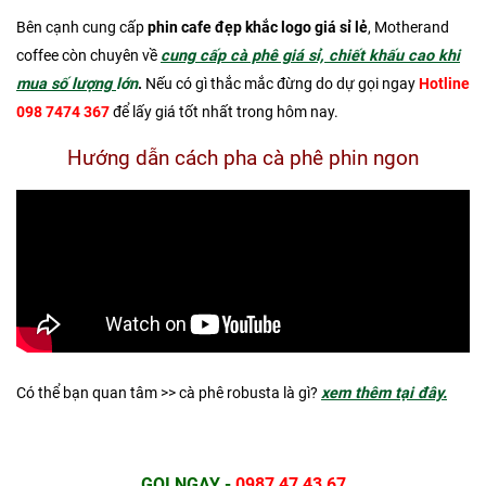
Bên cạnh cung cấp
phin cafe đẹp khắc logo giá sỉ lẻ
, Motherand
coffee còn chuyên về
cung cấp cà phê giá sỉ, chiết khấu cao khi
mua số lượng
lớn
.
Nếu có gì thắc mắc đừng do dự gọi ngay
Hotline
098 7474 367
để lấy giá tốt nhất trong hôm nay.
Hướng dẫn cách pha cà phê phin ngon
Có thể bạn quan tâm >> cà phê robusta là gì?
xem thêm tại đây.
GỌI NGAY
-
0987 47 43 67