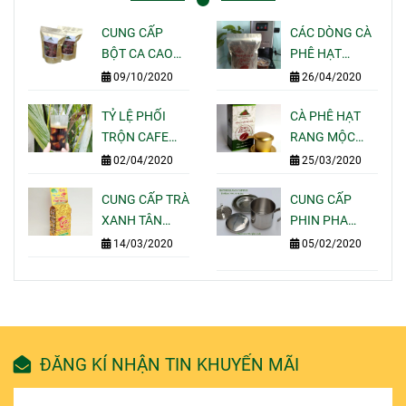
CUNG CẤP
CÁC DÒNG CÀ
BỘT CA CAO
PHÊ HẠT
NGUYÊN CHẤT
RANG MỘC
09/10/2020
26/04/2020
GIÁ SỈ LẺ CHO
PHA MÁY
QUÁN CAFE
TỶ LỆ PHỐI
ESPRESSO
CÀ PHÊ HẠT
TẠI TPHCM
TRỘN CAFE
NGON CỦA
RANG MỘC
NGON BÁN
MOTHERLAND
GÓI 250G PHA
02/04/2020
25/03/2020
ĐẮT KHÁCH
COFFEE
UỐNG TẠI NHÀ
NHẤT HIỆN
CUNG CẤP TRÀ
-
CUNG CẤP
NAY
XANH TÂN
MOTHERLAND
PHIN PHA
CƯƠNG THÁI
COFFEE
CAFE INOX 304
14/03/2020
05/02/2020
NGUYÊN GÓI
-
100G 200G
MOTHERLAND
500G 1KG GIÁ
COFFEE
SỈ LẺ
ĐĂNG KÍ NHẬN TIN KHUYẾN MÃI