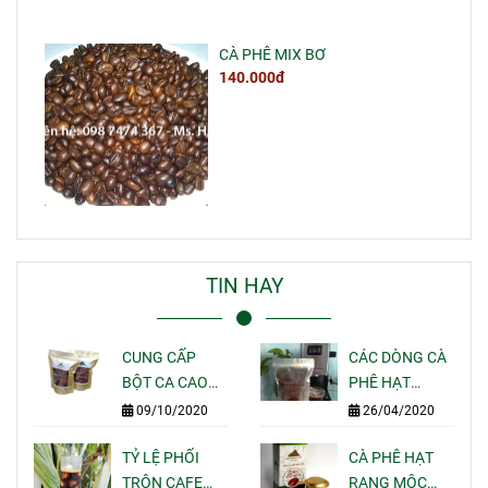
CÀ PHÊ MIX BƠ
140.000đ
TIN HAY
CUNG CẤP
CÁC DÒNG CÀ
BỘT CA CAO
PHÊ HẠT
NGUYÊN CHẤT
RANG MỘC
09/10/2020
26/04/2020
GIÁ SỈ LẺ CHO
PHA MÁY
QUÁN CAFE
TỶ LỆ PHỐI
ESPRESSO
CÀ PHÊ HẠT
TẠI TPHCM
TRỘN CAFE
NGON CỦA
RANG MỘC