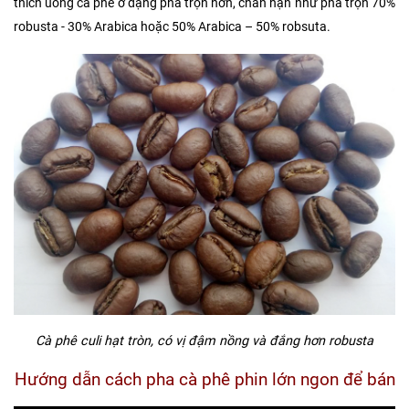
thích uống cà phê ở dạng pha trộn hơn, chẳn hạn như pha trộn 70%
robusta - 30% Arabica hoặc 50% Arabica – 50% robsuta.
Cà phê culi hạt tròn, có vị đậm nồng và đắng hơn robusta
Hướng dẫn cách pha cà phê phin lớn ngon để bán