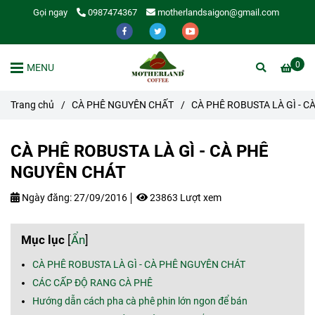
Gọi ngay
0987474367
motherlandsaigon@gmail.com
0
MENU
Trang chủ
/
CÀ PHÊ NGUYÊN CHẤT
/
CÀ PHÊ ROBUSTA LÀ GÌ - 
CÀ PHÊ ROBUSTA LÀ GÌ - CÀ PHÊ
NGUYÊN CHÁT
Ngày đăng:
27/09/2016
23863 Lượt xem
Mục lục
[
Ẩn
]
CÀ PHÊ ROBUSTA LÀ GÌ - CÀ PHÊ NGUYÊN CHÁT
CÁC CẤP ĐỘ RANG CÀ PHÊ
Hướng dẫn cách pha cà phê phin lớn ngon để bán