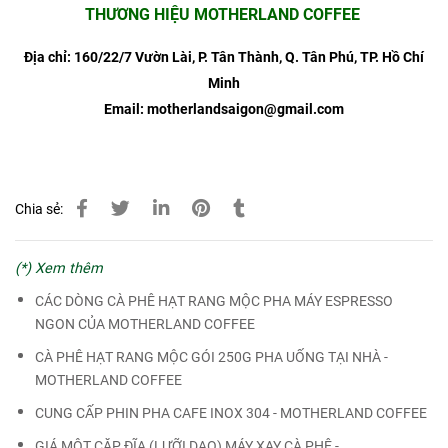
THƯƠNG HIỆU MOTHERLAND COFFEE
Địa chỉ: 160/22/7 Vườn Lài, P. Tân Thành, Q. Tân Phú, TP. Hồ Chí
Minh
Email: motherlandsaigon@gmail.com
Chia sẻ:
(*) Xem thêm
CÁC DÒNG CÀ PHÊ HẠT RANG MỘC PHA MÁY ESPRESSO
NGON CỦA MOTHERLAND COFFEE
CÀ PHÊ HẠT RANG MỘC GÓI 250G PHA UỐNG TẠI NHÀ -
MOTHERLAND COFFEE
CUNG CẤP PHIN PHA CAFE INOX 304 - MOTHERLAND COFFEE
GIÁ MỘT CẶP ĐĨA (LƯỠI DAO) MÁY XAY CÀ PHÊ -