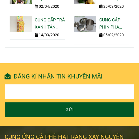
NGON BÁN
MOTHERLAND
GÓI 250G PHA
02/04/2020
25/03/2020
ĐẮT KHÁCH
COFFEE
UỐNG TẠI NHÀ
NHẤT HIỆN
CUNG CẤP TRÀ
-
CUNG CẤP
NAY
XANH TÂN
MOTHERLAND
PHIN PHA
CƯƠNG THÁI
COFFEE
CAFE INOX 304
14/03/2020
05/02/2020
NGUYÊN GÓI
-
100G 200G
MOTHERLAND
500G 1KG GIÁ
COFFEE
SỈ LẺ
ĐĂNG KÍ NHẬN TIN KHUYẾN MÃI
GỬI
CUNG ỨNG CÀ PHÊ HẠT RANG XAY NGUYÊN