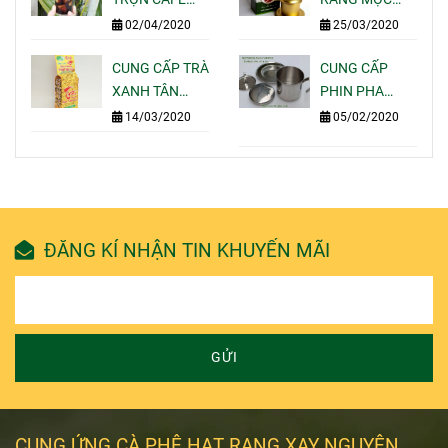
NGON BÁN
MOTHERLAND
GÓI 250G PHA
02/04/2020
25/03/2020
ĐẮT KHÁCH
COFFEE
UỐNG TẠI NHÀ
NHẤT HIỆN
CUNG CẤP TRÀ
-
CUNG CẤP
NAY
XANH TÂN
MOTHERLAND
PHIN PHA
CƯƠNG THÁI
COFFEE
CAFE INOX 304
14/03/2020
05/02/2020
NGUYÊN GÓI
-
100G 200G
MOTHERLAND
500G 1KG GIÁ
COFFEE
SỈ LẺ
ĐĂNG KÍ NHẬN TIN KHUYẾN MÃI
GỬI
CUNG ỨNG CÀ PHÊ HẠT RANG XAY NGUYÊN