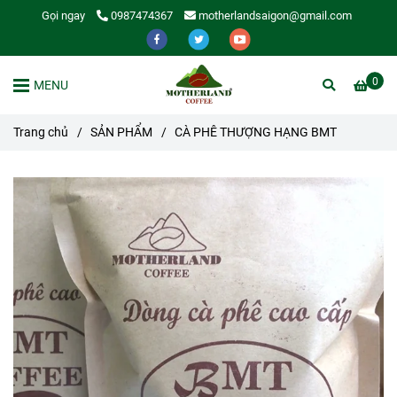
Gọi ngay
0987474367
motherlandsaigon@gmail.com
0
MENU
Trang chủ
/
SẢN PHẨM
/
CÀ PHÊ THƯỢNG HẠNG BMT