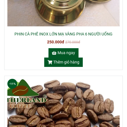
PHIN CÀ PHÊ INOX LỚN MẠ VÀNG PHA 6 NGƯỜI UỐNG
250.000đ
270.000đ
Mua ngay
Thêm giỏ hàng
-11%