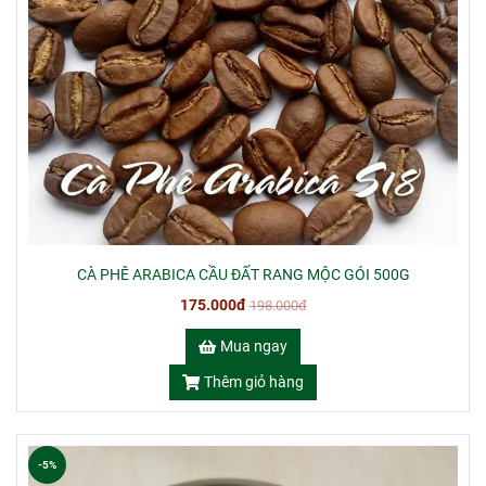
CÀ PHÊ ARABICA CẦU ĐẤT RANG MỘC GÓI 500G
175.000đ
198.000đ
Mua ngay
Thêm giỏ hàng
-5%