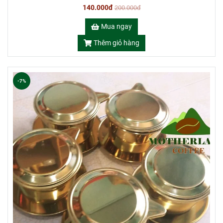
140.000đ
200.000đ
Mua ngay
Thêm giỏ hàng
-7%