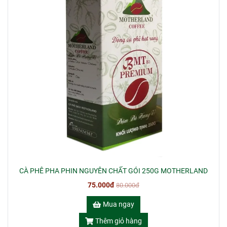
CÀ PHÊ PHA PHIN NGUYÊN CHẤT GÓI 250G MOTHERLAND
75.000đ
80.000đ
Mua ngay
Thêm giỏ hàng