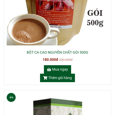
BỘT CA CAO NGUYÊN CHẤT GÓI 500G
180.000đ
200.000đ
Mua ngay
Thêm giỏ hàng
-6%