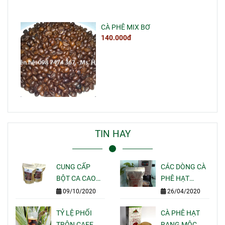
CÀ PHÊ MIX BƠ
140.000đ
TIN HAY
CUNG CẤP
CÁC DÒNG CÀ
BỘT CA CAO
PHÊ HẠT
NGUYÊN CHẤT
RANG MỘC
09/10/2020
26/04/2020
GIÁ SỈ LẺ CHO
PHA MÁY
QUÁN CAFE
TỶ LỆ PHỐI
ESPRESSO
CÀ PHÊ HẠT
TẠI TPHCM
TRỘN CAFE
NGON CỦA
RANG MỘC