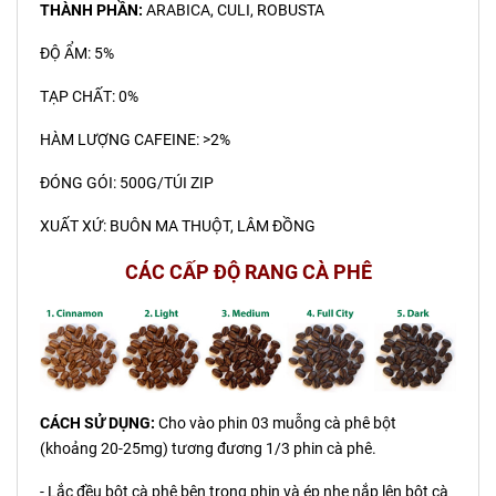
THÀNH PHẦN:
ARABICA, CULI, ROBUSTA
ĐỘ ẨM: 5%
TẠP CHẤT: 0%
HÀM LƯỢNG CAFEINE: >2%
ĐÓNG GÓI: 500G/TÚI ZIP
XUẤT XỨ: BUÔN MA THUỘT, LÂM ĐỒNG
CÁC CẤP ĐỘ RANG CÀ PHÊ
CÁCH SỬ DỤNG:
Cho vào phin 03 muỗng cà phê bột
(khoảng 20-25mg) tương đương 1/3 phin cà phê.
- Lắc đều bột cà phê bên trong phin và ép nhẹ nắp lên bột cà