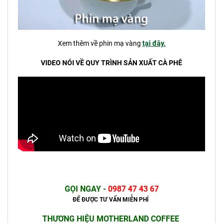
Xem thêm về phin mạ vàng
tại đây.
VIDEO NÓI VỀ QUY TRÌNH SẢN XUẤT CÀ PHÊ
GỌI NGAY
-
0987 47 43 67
ĐỂ ĐƯỢC TƯ VẤN MIỄN PHÍ
THƯƠNG HIỆU MOTHERLAND COFFEE