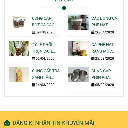
CUNG CẤP
CÁC DÒNG CÀ
BỘT CA CAO
PHÊ HẠT
NGUYÊN CHẤT
RANG MỘC
09/10/2020
26/04/2020
GIÁ SỈ LẺ CHO
PHA MÁY
QUÁN CAFE
TỶ LỆ PHỐI
ESPRESSO
CÀ PHÊ HẠT
TẠI TPHCM
TRỘN CAFE
NGON CỦA
RANG MỘC
NGON BÁN
MOTHERLAND
GÓI 250G PHA
02/04/2020
25/03/2020
ĐẮT KHÁCH
COFFEE
UỐNG TẠI NHÀ
NHẤT HIỆN
CUNG CẤP TRÀ
-
CUNG CẤP
NAY
XANH TÂN
MOTHERLAND
PHIN PHA
CƯƠNG THÁI
COFFEE
CAFE INOX 304
14/03/2020
05/02/2020
NGUYÊN GÓI
-
100G 200G
MOTHERLAND
500G 1KG GIÁ
COFFEE
SỈ LẺ
ĐĂNG KÍ NHẬN TIN KHUYẾN MÃI