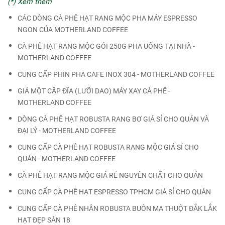
(*) Xem thêm
CÁC DÒNG CÀ PHÊ HẠT RANG MỘC PHA MÁY ESPRESSO
NGON CỦA MOTHERLAND COFFEE
CÀ PHÊ HẠT RANG MỘC GÓI 250G PHA UỐNG TẠI NHÀ -
MOTHERLAND COFFEE
CUNG CẤP PHIN PHA CAFE INOX 304 - MOTHERLAND COFFEE
GIÁ MỘT CẶP ĐĨA (LƯỠI DAO) MÁY XAY CÀ PHÊ -
MOTHERLAND COFFEE
DÒNG CÀ PHÊ HẠT ROBUSTA RANG BƠ GIÁ SỈ CHO QUÁN VÀ
ĐẠI LÝ - MOTHERLAND COFFEE
CUNG CẤP CÀ PHÊ HẠT ROBUSTA RANG MỘC GIÁ SỈ CHO
QUÁN - MOTHERLAND COFFEE
CÀ PHÊ HẠT RANG MỘC GIÁ RẺ NGUYÊN CHẤT CHO QUÁN
CUNG CẤP CÀ PHÊ HẠT ESPRESSO TPHCM GIÁ SỈ CHO QUÁN
CUNG CẤP CÀ PHÊ NHÂN ROBUSTA BUÔN MA THUỘT ĐẮK LẮK
HẠT ĐẸP SÀN 18