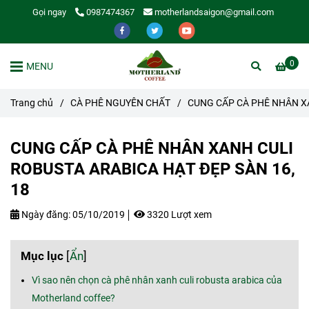
Gọi ngay
0987474367
motherlandsaigon@gmail.com
0
MENU
Trang chủ
/
CÀ PHÊ NGUYÊN CHẤT
/
CUNG CẤP CÀ PHÊ NHÂN XA
CUNG CẤP CÀ PHÊ NHÂN XANH CULI
ROBUSTA ARABICA HẠT ĐẸP SÀN 16,
18
Ngày đăng:
05/10/2019
3320 Lượt xem
Mục lục
[
Ẩn
]
Vì sao nên chọn cà phê nhân xanh culi robusta arabica của
Motherland coffee?