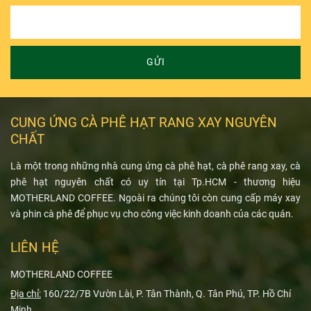
GỬI
CUNG ỨNG CÀ PHÊ HẠT RANG XAY NGUYÊN
CHẤT
Là một trong những nhà cung ứng cà phê hạt, cà phê rang xay, cà
phê hạt nguyên chất có uy tín tại Tp.HCM - thương hiệu
MOTHERLAND COFFEE. Ngoài ra chúng tôi còn cung cấp máy xay
và phin cà phê để phục vụ cho công việc kinh doanh của các quán.
LIÊN HỆ
MOTHERLAND COFFEE
Địa chỉ:
160/22/7B Vườn Lài, P. Tân Thành, Q. Tân Phú, TP. Hồ Chí
Minh