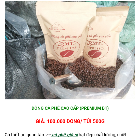
DÒNG CÀ PHÊ CAO CẤP (PREMIUM B1)
GIÁ: 100.000 ĐỒNG/ TÚI 500G
Có thể bạn quan tâm >>
cà phê giá sỉ
hạt đẹp chất lượng, chiết