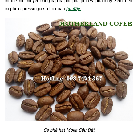
coffee còn chuyên cung cấp cà phê pha phin và pha máy. Xem thêm
cà phê espresso giá sỉ cho quán
tại đây.
Cà phê hạt Moka Cầu Đất