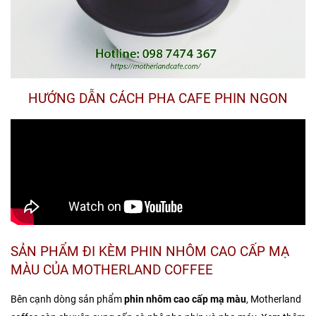
HƯỚNG DẪN CÁCH PHA CAFE PHIN NGON
SẢN PHẨM ĐI KÈM PHIN NHÔM CAO CẤP MẠ
MÀU CỦA MOTHERLAND COFFEE
Bên cạnh dòng sản phẩm
phin nhôm cao cấp mạ màu
, Motherland