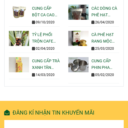
CUNG CẤP
CÁC DÒNG CÀ
BỘT CA CAO
PHÊ HẠT
NGUYÊN CHẤT
RANG MỘC
09/10/2020
26/04/2020
GIÁ SỈ LẺ CHO
PHA MÁY
QUÁN CAFE
TỶ LỆ PHỐI
ESPRESSO
CÀ PHÊ HẠT
TẠI TPHCM
TRỘN CAFE
NGON CỦA
RANG MỘC
NGON BÁN
MOTHERLAND
GÓI 250G PHA
02/04/2020
25/03/2020
ĐẮT KHÁCH
COFFEE
UỐNG TẠI NHÀ
NHẤT HIỆN
CUNG CẤP TRÀ
-
CUNG CẤP
NAY
XANH TÂN
MOTHERLAND
PHIN PHA
CƯƠNG THÁI
COFFEE
CAFE INOX 304
14/03/2020
05/02/2020
NGUYÊN GÓI
-
100G 200G
MOTHERLAND
500G 1KG GIÁ
COFFEE
SỈ LẺ
ĐĂNG KÍ NHẬN TIN KHUYẾN MÃI