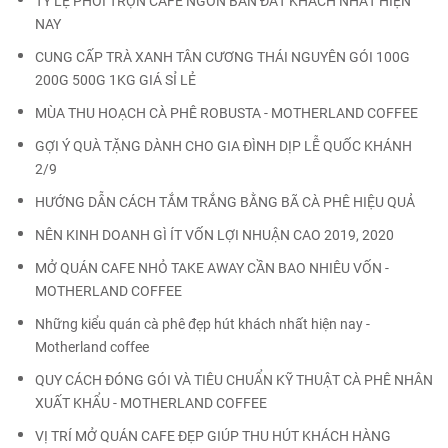
TỶ LỆ PHỐI TRỘN CAFE NGON BÁN ĐẮT KHÁCH NHẤT HIỆN
NAY
CUNG CẤP TRÀ XANH TÂN CƯƠNG THÁI NGUYÊN GÓI 100G
200G 500G 1KG GIÁ SỈ LẺ
MÙA THU HOẠCH CÀ PHÊ ROBUSTA - MOTHERLAND COFFEE
GỢI Ý QUÀ TẶNG DÀNH CHO GIA ĐÌNH DỊP LỄ QUỐC KHÁNH
2/9
HƯỚNG DẪN CÁCH TẮM TRẮNG BẰNG BÃ CÀ PHÊ HIỆU QUẢ
NÊN KINH DOANH GÌ ÍT VỐN LỢI NHUẬN CAO 2019, 2020
MỞ QUÁN CAFE NHỎ TAKE AWAY CẦN BAO NHIÊU VỐN -
MOTHERLAND COFFEE
Những kiểu quán cà phê đẹp hút khách nhất hiện nay -
Motherland coffee
QUY CÁCH ĐÓNG GÓI VÀ TIÊU CHUẨN KỸ THUẬT CÀ PHÊ NHÂN
XUẤT KHẨU - MOTHERLAND COFFEE
VỊ TRÍ MỞ QUÁN CAFE ĐẸP GIÚP THU HÚT KHÁCH HÀNG