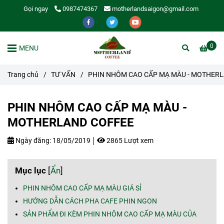
Gọi ngay
0987474367
motherlandsaigon@gmail.com
0
MENU
Trang chủ
/
TƯ VẤN
/
PHIN NHÔM CAO CẤP MẠ MÀU - MOTHER
PHIN NHÔM CAO CẤP MẠ MÀU -
MOTHERLAND COFFEE
Ngày đăng:
18/05/2019
2865 Lượt xem
Mục lục
[
Ẩn
]
PHIN NHÔM CAO CẤP MẠ MÀU GIÁ SỈ
HƯỚNG DẪN CÁCH PHA CAFE PHIN NGON
SẢN PHẨM ĐI KÈM PHIN NHÔM CAO CẤP MẠ MÀU CỦA