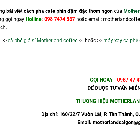
ằng
bài viết cách pha cafe phin đậm đặc thơm ngon
của
Mother
ng gọi ngay
Hotline
: 098 7474 367
hoặc email: motherlandcoffe
ch.
:
>>
cà phê giá sỉ Motherland coffee
<< hoặc >>
máy xay cà phê 
GỌI NGAY
-
0987 47 4
ĐỂ ĐƯỢC TƯ VẤN MIỄ
THƯƠNG HIỆU MOTHERLAN
Địa chỉ: 160/22/7 Vườn Lài, P. Tân Thành, Q
Email: motherlandsaigon@