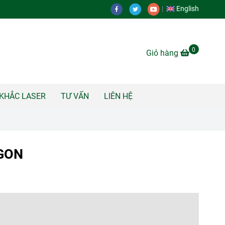
English
0
Giỏ hàng
KHẮC LASER
TƯ VẤN
LIÊN HỆ
GON