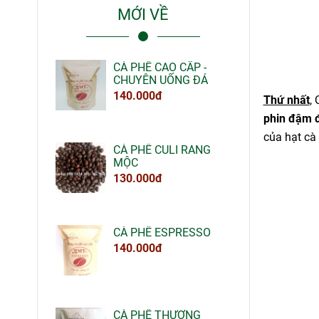
MỚI VỀ
CÀ PHÊ CAO CẤP -
CHUYÊN UỐNG ĐÁ
140.000đ
Thứ nhất
,
phin đậm 
của hạt cà
CÀ PHÊ CULI RANG
MỘC
130.000đ
CÀ PHÊ ESPRESSO
140.000đ
CÀ PHÊ THƯỢNG