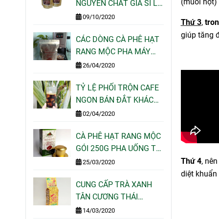
(muối hột) 
NGUYÊN CHẤT GIÁ SỈ LẺ
CHO QUÁN CAFE TẠI
09/10/2020
Thứ 3
,
tro
TPHCM
giúp tăng 
CÁC DÒNG CÀ PHÊ HẠT
RANG MỘC PHA MÁY
ESPRESSO NGON CỦA
26/04/2020
MOTHERLAND COFFEE
TỶ LỆ PHỐI TRỘN CAFE
NGON BÁN ĐẮT KHÁCH
NHẤT HIỆN NAY
02/04/2020
CÀ PHÊ HẠT RANG MỘC
GÓI 250G PHA UỐNG TẠI
NHÀ - MOTHERLAND
Thứ 4
,
nên 
25/03/2020
COFFEE
diệt khuẩn 
CUNG CẤP TRÀ XANH
TÂN CƯƠNG THÁI
NGUYÊN GÓI 100G 200G
14/03/2020