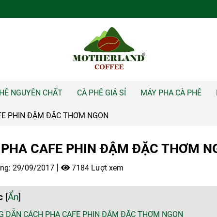
PHÊ NGUYÊN CHẤT
CÀ PHÊ GIÁ SỈ
MÁY PHA CÀ PHÊ
FE PHIN ĐẬM ĐẶC THƠM NGON
 PHA CAFE PHIN ĐẬM ĐẶC THƠM N
ng:
29/09/2017
7184 Lượt xem
c
[
Ẩn
]
 DẪN CÁCH PHA CAFE PHIN ĐẬM ĐẶC THƠM NGON