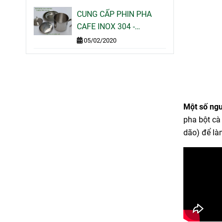
500G 1KG GIÁ SỈ LẺ
CUNG CẤP PHIN PHA
CAFE INOX 304 -
MOTHERLAND COFFEE
05/02/2020
Một số ngư
pha bột cà
dão) để là