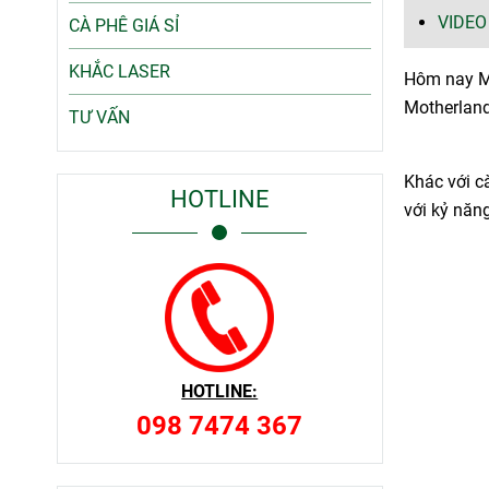
VIDEO
CÀ PHÊ GIÁ SỈ
KHẮC LASER
Hôm nay Mo
Motherland
TƯ VẤN
Khác với c
HOTLINE
với kỷ năn
HOTLINE:
098 7474 367