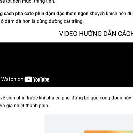
sẽ tốt hơn muối trắng tinh.
ng
cách pha cafe phin đậm đặc thơm ngon
khuyến khích
nên dù
độ đậm đà hơn là dùng đường cát trắng.
VIDEO HƯỚNG DẪN CÁC
vệ sinh phin trước khi pha cà phê, đừng bỏ qua công đoạn này nh
và gia nhiệt thành phin.