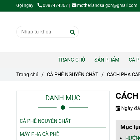
Gọi ngay
0987474367
motherlandsaigon@gmail.com
TRANG CHỦ
SẢN PHẨM
CÀ 
Trang chủ
/
CÀ PHÊ NGUYÊN CHẤT
/
CÁCH PHA CA
CÁCH
DANH MỤC
Ngày đă
CÀ PHÊ NGUYÊN CHẤT
Mục lụ
MÁY PHA CÀ PHÊ
HƯỚNG