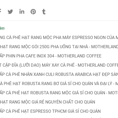
êm
NG CÀ PHÊ HẠT RANG MỘC PHA MÁY ESPRESSO NGON CỦA
 HẠT RANG MỘC GÓI 250G PHA UỐNG TẠI NHÀ - MOTHERLAN
ẤP PHIN PHA CAFE INOX 304 - MOTHERLAND COFFEE
T CẶP ĐĨA (LƯỠI DAO) MÁY XAY CÀ PHÊ - MOTHERLAND COFF
ẤP CÀ PHÊ NHÂN XANH CULI ROBUSTA ARABICA HẠT ĐẸP SÀN 
À PHÊ HẠT ROBUSTA RANG BƠ GIÁ SỈ CHO QUÁN VÀ ĐẠI LÝ 
ẤP CÀ PHÊ HẠT ROBUSTA RANG MỘC GIÁ SỈ CHO QUÁN - MO
 HẠT RANG MỘC GIÁ RẺ NGUYÊN CHẤT CHO QUÁN
ẤP CÀ PHÊ HẠT ESPRESSO TPHCM GIÁ SỈ CHO QUÁN