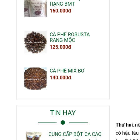
HẠNG BMT
160.000đ
CÀ PHÊ ROBUSTA
RANG MỘC
125.000đ
CÀ PHÊ MIX BƠ
140.000đ
TIN HAY
Thứ hai
, n
có hậu lâu
CUNG CẤP BỘT CA CAO