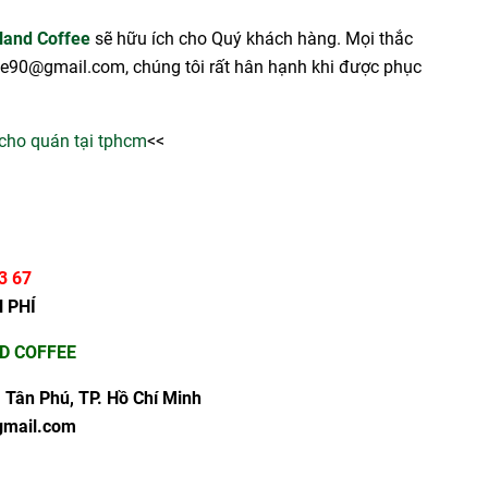
land Coffee
sẽ hữu ích cho Quý khách hàng. Mọi thắc
e90@gmail.com, chúng tôi rất hân hạnh khi được phục
cho quán tại tphcm
<<
3 67
N PHÍ
D COFFEE
. Tân Phú, TP. Hồ Chí Minh
gmail.com