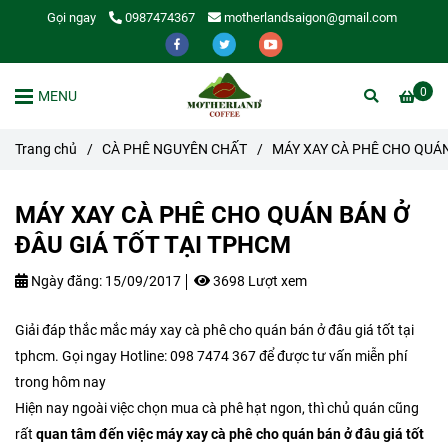
Gọi ngay
0987474367
motherlandsaigon@gmail.com
0
MENU
Trang chủ
/
CÀ PHÊ NGUYÊN CHẤT
/
MÁY XAY CÀ PHÊ CHO QUÁN
MÁY XAY CÀ PHÊ CHO QUÁN BÁN Ở
ĐÂU GIÁ TỐT TẠI TPHCM
Ngày đăng:
15/09/2017
3698 Lượt xem
Giải đáp thắc mắc máy xay cà phê cho quán bán ở đâu giá tốt tại
tphcm. Gọi ngay Hotline: 098 7474 367 để được tư vấn miễn phí
trong hôm nay
Hiện nay ngoài việc chọn mua cà phê hạt ngon, thì chủ quán cũng
rất
quan tâm đến việc máy xay cà phê cho quán bán ở đâu giá tốt