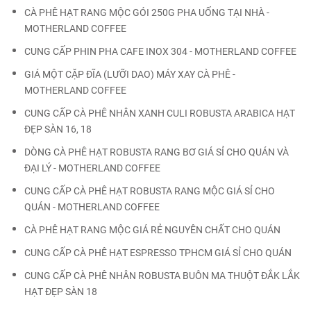
CÀ PHÊ HẠT RANG MỘC GÓI 250G PHA UỐNG TẠI NHÀ -
MOTHERLAND COFFEE
CUNG CẤP PHIN PHA CAFE INOX 304 - MOTHERLAND COFFEE
GIÁ MỘT CẶP ĐĨA (LƯỠI DAO) MÁY XAY CÀ PHÊ -
MOTHERLAND COFFEE
CUNG CẤP CÀ PHÊ NHÂN XANH CULI ROBUSTA ARABICA HẠT
ĐẸP SÀN 16, 18
DÒNG CÀ PHÊ HẠT ROBUSTA RANG BƠ GIÁ SỈ CHO QUÁN VÀ
ĐẠI LÝ - MOTHERLAND COFFEE
CUNG CẤP CÀ PHÊ HẠT ROBUSTA RANG MỘC GIÁ SỈ CHO
QUÁN - MOTHERLAND COFFEE
CÀ PHÊ HẠT RANG MỘC GIÁ RẺ NGUYÊN CHẤT CHO QUÁN
CUNG CẤP CÀ PHÊ HẠT ESPRESSO TPHCM GIÁ SỈ CHO QUÁN
CUNG CẤP CÀ PHÊ NHÂN ROBUSTA BUÔN MA THUỘT ĐẮK LẮK
HẠT ĐẸP SÀN 18