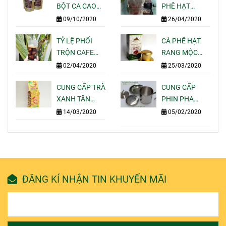
BỘT CA CAO
PHÊ HẠT
NGUYÊN CHẤT
RANG MỘC
09/10/2020
26/04/2020
GIÁ SỈ LẺ CHO
PHA MÁY
QUÁN CAFE
TỶ LỆ PHỐI
ESPRESSO
CÀ PHÊ HẠT
TẠI TPHCM
TRỘN CAFE
NGON CỦA
RANG MỘC
NGON BÁN
MOTHERLAND
GÓI 250G PHA
02/04/2020
25/03/2020
ĐẮT KHÁCH
COFFEE
UỐNG TẠI NHÀ
NHẤT HIỆN
CUNG CẤP TRÀ
-
CUNG CẤP
NAY
XANH TÂN
MOTHERLAND
PHIN PHA
CƯƠNG THÁI
COFFEE
CAFE INOX 304
14/03/2020
05/02/2020
NGUYÊN GÓI
-
100G 200G
MOTHERLAND
500G 1KG GIÁ
COFFEE
SỈ LẺ
ĐĂNG KÍ NHẬN TIN KHUYẾN MÃI