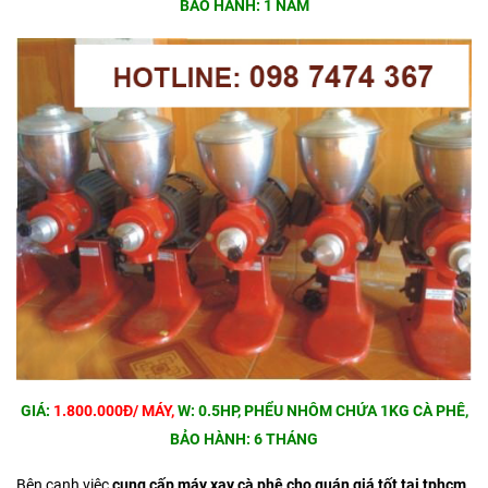
BẢO HÀNH: 1 NĂM
GIÁ:
1.800.000Đ/ MÁY,
W: 0.5HP, PHỂU NHÔM CHỨA 1KG CÀ PHÊ,
BẢO HÀNH: 6 THÁNG
Bên cạnh việc
cung cấp máy xay cà phê cho quán giá tốt tại tphcm
,