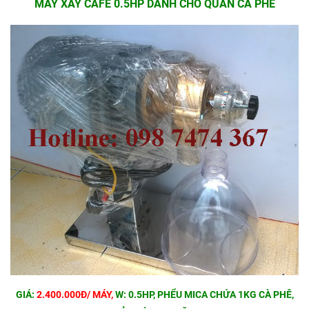
MÁY XAY CAFE 0.5HP DÀNH CHO QUÁN CÀ PHÊ
GIÁ:
2.400.000Đ/ MÁY,
W: 0.5HP, PHỂU MICA CHỨA 1KG CÀ PHÊ,