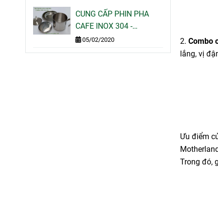
500G 1KG GIÁ SỈ LẺ
CUNG CẤP PHIN PHA
CAFE INOX 304 -
MOTHERLAND COFFEE
05/02/2020
2.
Combo c
lắng, vị đ
Ưu điểm c
Motherland
Trong đó, 