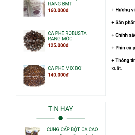
HẠNG BMT
+
Hương vị
160.000đ
+ Sản phẩ
CÀ PHÊ ROBUSTA
+
Chính sá
RANG MỘC
125.000đ
+
Phin cà 
+ Thông ti
CÀ PHÊ MIX BƠ
xuất.
140.000đ
TIN HAY
CUNG CẤP BỘT CA CAO