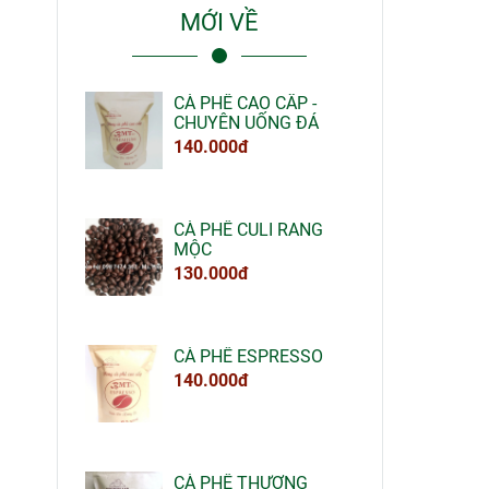
MỚI VỀ
CÀ PHÊ CAO CẤP -
CHUYÊN UỐNG ĐÁ
140.000đ
CÀ PHÊ CULI RANG
MỘC
130.000đ
CÀ PHÊ ESPRESSO
140.000đ
CÀ PHÊ THƯỢNG