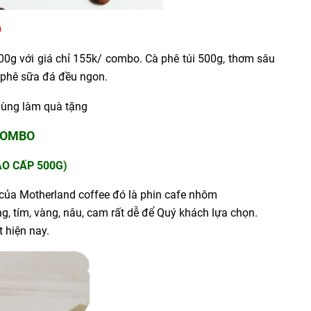
O
00g với giá chỉ 155k/ combo. Cà phê túi 500g, thơm sâu
 phê sữa đá đều ngon.
COMBO
AO CẤP 500G)
của Motherland coffee đó là p
hin cafe nhôm
g, tím, vàng, nâu, cam rất dễ để Quý khách lựa chọn.
 hiện nay.