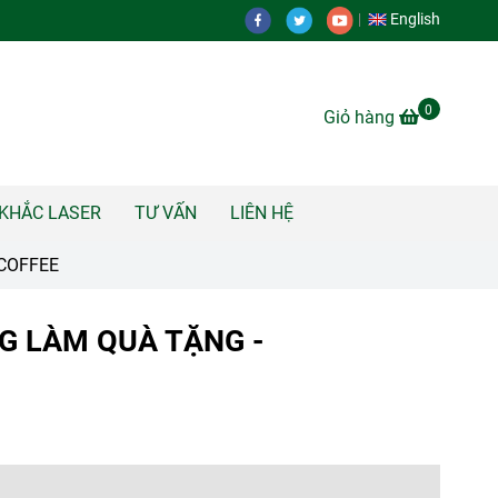
English
0
Giỏ hàng
KHẮC LASER
TƯ VẤN
LIÊN HỆ
 COFFEE
G LÀM QUÀ TẶNG -