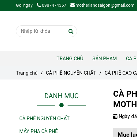
Gọi ngay
0987474367
motherlandsaigon@gmail.com
TRANG CHỦ
SẢN PHẨM
CÀ 
Trang chủ
/
CÀ PHÊ NGUYÊN CHẤT
/
CÀ PHÊ CAO C
CÀ PH
DANH MỤC
MOTH
Ngày đă
CÀ PHÊ NGUYÊN CHẤT
MÁY PHA CÀ PHÊ
Mục lụ