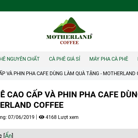
PHÊ NGUYÊN CHẤT
CÀ PHÊ GIÁ SỈ
MÁY PHA CÀ PHÊ
ẤP VÀ PHIN PHA CAFE DÙNG LÀM QUÀ TẶNG - MOTHERLAND
Ê CAO CẤP VÀ PHIN PHA CAFE DÙN
ERLAND COFFEE
ng:
07/06/2019
4168 Lượt xem
c
[
Ẩn
]