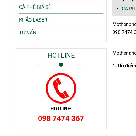
CÀ PHÊ GIÁ SỈ
CÀ PH
KHẮC LASER
Motherland
098 7474 3
TƯ VẤN
Motherland
HOTLINE
1.
Ưu điểm
HOTLINE:
098 7474 367