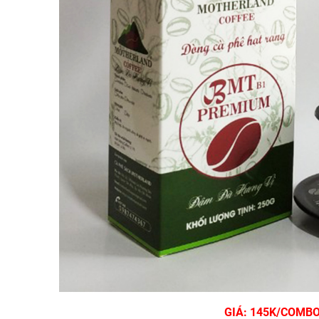
GIÁ: 145K/COMB