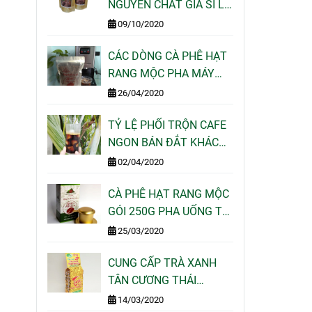
NGUYÊN CHẤT GIÁ SỈ LẺ
CHO QUÁN CAFE TẠI
09/10/2020
TPHCM
CÁC DÒNG CÀ PHÊ HẠT
RANG MỘC PHA MÁY
ESPRESSO NGON CỦA
26/04/2020
MOTHERLAND COFFEE
TỶ LỆ PHỐI TRỘN CAFE
NGON BÁN ĐẮT KHÁCH
NHẤT HIỆN NAY
02/04/2020
CÀ PHÊ HẠT RANG MỘC
GÓI 250G PHA UỐNG TẠI
NHÀ - MOTHERLAND
25/03/2020
COFFEE
CUNG CẤP TRÀ XANH
TÂN CƯƠNG THÁI
NGUYÊN GÓI 100G 200G
14/03/2020