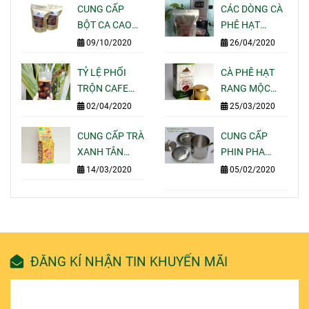
CUNG CẤP
CÁC DÒNG CÀ
BỘT CA CAO
PHÊ HẠT
NGUYÊN CHẤT
RANG MỘC
09/10/2020
26/04/2020
GIÁ SỈ LẺ CHO
PHA MÁY
QUÁN CAFE
TỶ LỆ PHỐI
ESPRESSO
CÀ PHÊ HẠT
TẠI TPHCM
TRỘN CAFE
NGON CỦA
RANG MỘC
NGON BÁN
MOTHERLAND
GÓI 250G PHA
02/04/2020
25/03/2020
ĐẮT KHÁCH
COFFEE
UỐNG TẠI NHÀ
NHẤT HIỆN
CUNG CẤP TRÀ
-
CUNG CẤP
NAY
XANH TÂN
MOTHERLAND
PHIN PHA
CƯƠNG THÁI
COFFEE
CAFE INOX 304
14/03/2020
05/02/2020
NGUYÊN GÓI
-
100G 200G
MOTHERLAND
500G 1KG GIÁ
COFFEE
SỈ LẺ
ĐĂNG KÍ NHẬN TIN KHUYẾN MÃI