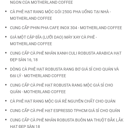
NGON CỦA MOTHERLAND COFFEE
CÀ PHÊ HẠT RANG MỘC GÓI 250G PHA UỐNG TẠI NHÀ -
MOTHERLAND COFFEE
CUNG CẤP PHIN PHA CAFE INOX 304 - MOTHERLAND COFFEE
GIÁ MỘT CẶP ĐĨA (LƯỠI DAO) MÁY XAY CÀ PHÊ -
MOTHERLAND COFFEE
CUNG CẤP CÀ PHÊ NHÂN XANH CULI ROBUSTA ARABICA HẠT
ĐẸP SÀN 16, 18
DÒNG CÀ PHÊ HẠT ROBUSTA RANG BƠ GIÁ SỈ CHO QUÁN VÀ
ĐẠI LÝ - MOTHERLAND COFFEE
CUNG CẤP CÀ PHÊ HẠT ROBUSTA RANG MỘC GIÁ SỈ CHO
QUÁN - MOTHERLAND COFFEE
CÀ PHÊ HẠT RANG MỘC GIÁ RẺ NGUYÊN CHẤT CHO QUÁN
CUNG CẤP CÀ PHÊ HẠT ESPRESSO TPHCM GIÁ SỈ CHO QUÁN
CUNG CẤP CÀ PHÊ NHÂN ROBUSTA BUÔN MA THUỘT ĐẮK LẮK
HẠT ĐẸP SÀN 18