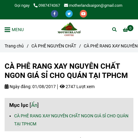
Gọi ngay
0987474367
motherlandsaigon@gmail.com
0
MENU
Trang chủ
/
CÀ PHÊ NGUYÊN CHẤT
/
CÀ PHÊ RANG XAY NGUYÊN
CÀ PHÊ RANG XAY NGUYÊN CHẤT
NGON GIÁ SỈ CHO QUÁN TẠI TPHCM
Ngày đăng:
01/08/2017
2747 Lượt xem
Mục lục
[
Ẩn
]
CÀ PHÊ RANG XAY NGUYÊN CHẤT NGON GIÁ SỈ CHO QUÁN
TẠI TPHCM