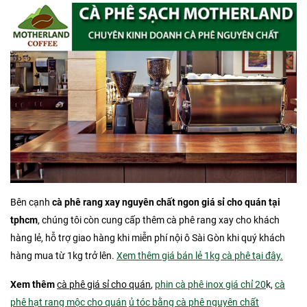
Bên cạnh
cà phê rang xay nguyên chất ngon giá sỉ cho quán tại
tphcm
, chúng tôi còn cung cấp thêm cà phê rang xay cho khách
hàng lẻ, hỗ trợ giao hàng khi miễn phí nội ô Sài Gòn khi quý khách
hàng mua từ 1kg trở lên.
Xem thêm giá bán lẻ 1kg cà phê tại đây.
Xem thêm
cà phê giá sỉ cho quán
,
phin cà phê inox giá chỉ 20
k,
cà
phê hạt rang mộc cho quán
ủ tóc bằng cà phê nguyên chất